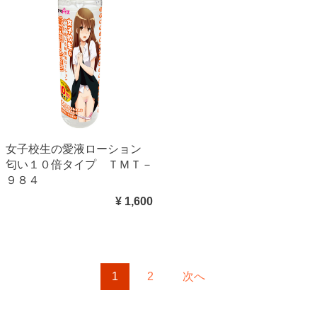
女子校生の愛液ローション
匂い１０倍タイプ ＴＭＴ－
９８４
¥ 1,600
1
2
次へ