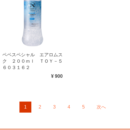
ペペスペシャル エアロムス
ク ２００ｍｌ ＴＯＹ－５
６０３１６２
¥ 900
1
2
3
4
5
次へ