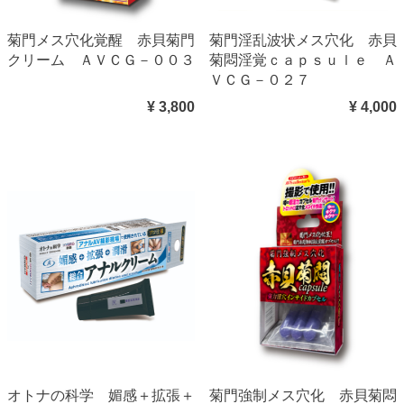
菊門メス穴化覚醒 赤貝菊門
菊門淫乱波状メス穴化 赤貝
クリーム ＡＶＣＧ－００３
菊悶淫覚ｃａｐｓｕｌｅ Ａ
ＶＣＧ－０２７
¥ 3,800
¥ 4,000
オトナの科学 媚感＋拡張＋
菊門強制メス穴化 赤貝菊悶