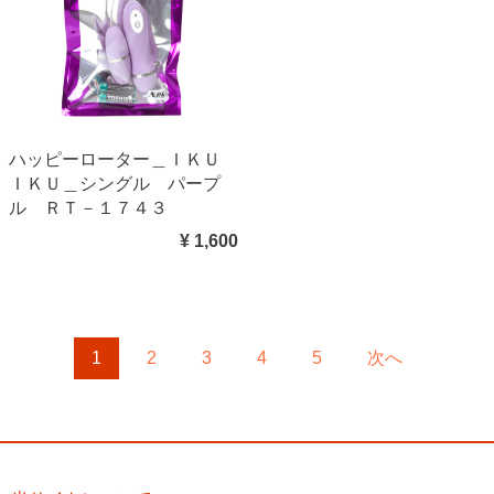
ハッピーローター＿ＩＫＵ
ＩＫＵ＿シングル パープ
ル ＲＴ－１７４３
¥ 1,600
1
2
3
4
5
次へ