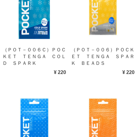
（ＰＯＴ－００６Ｃ）ＰＯＣ
（ＰＯＴ－００６）ＰＯＣＫ
ＫＥＴ ＴＥＮＧＡ ＣＯＬ
ＥＴ ＴＥＮＧＡ ＳＰＡＲ
Ｄ ＳＰＡＲＫ
Ｋ ＢＥＡＤＳ
¥ 220
¥ 220