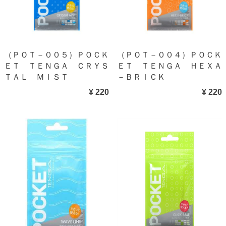
（ＰＯＴ－００５）ＰＯＣＫ
（ＰＯＴ－００４）ＰＯＣＫ
ＥＴ ＴＥＮＧＡ ＣＲＹＳ
ＥＴ ＴＥＮＧＡ ＨＥＸＡ
ＴＡＬ ＭＩＳＴ
－ＢＲＩＣＫ
¥ 220
¥ 220