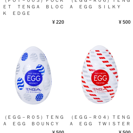
（ＰＯＴ－００３）ＰＯＣＫ
（ＥＧＧ－Ｒ０６）ＴＥＮＧ
ＥＴ ＴＥＮＧＡ ＢＬＯＣ
Ａ ＥＧＧ ＳＩＬＫＹ
Ｋ ＥＤＧＥ
¥ 220
¥ 500
（ＥＧＧ－Ｒ０５）ＴＥＮＧ
（ＥＧＧ－Ｒ０４）ＴＥＮＧ
Ａ ＥＧＧ ＢＯＵＮＣＹ
Ａ ＥＧＧ ＴＷＩＳＴＥＲ
¥ 500
¥ 500