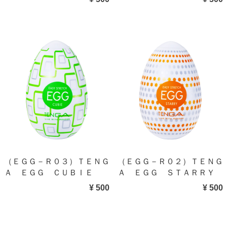
（ＥＧＧ－Ｒ０３）ＴＥＮＧ
（ＥＧＧ－Ｒ０２）ＴＥＮＧ
Ａ ＥＧＧ ＣＵＢＩＥ
Ａ ＥＧＧ ＳＴＡＲＲＹ
¥ 500
¥ 500