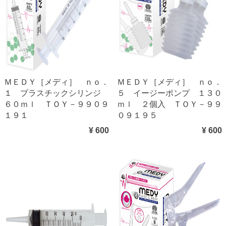
ＭＥＤＹ［メディ］ ｎｏ．
ＭＥＤＹ［メディ］ ｎｏ．
１ プラスチックシリンジ
５ イージーポンプ １３０
６０ｍｌ ＴＯＹ－９９０９
ｍｌ ２個入 ＴＯＹ－９９
１９１
０９１９５
¥ 600
¥ 600